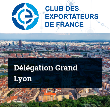
Délégation Grand Lyon
Skip to content
Délégation du Club des Exportateurs de France
Délégation Grand
Lyon